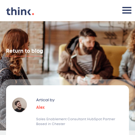
Return to blog
Artical by
Alex
Sales Enablement Consultant HubSpot Partner
Based in Chester